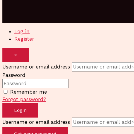
Log in
Register
×
Username or email address
Password
Remember me
Forgot password?
Login
Username or email address
Get new password