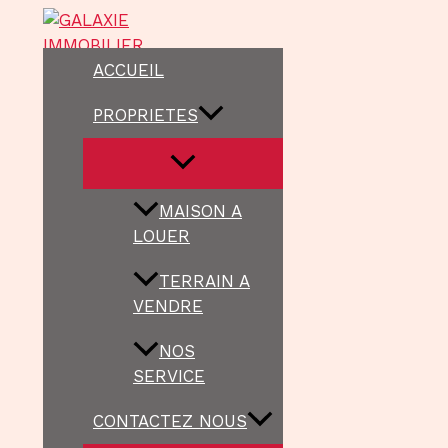
Aller
au
contenu
ACCUEIL
PROPRIETES
MAISON A
LOUER
TERRAIN A
VENDRE
NOS
SERVICE
CONTACTEZ NOUS