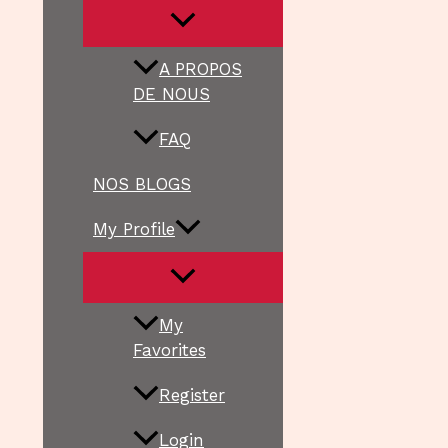
A PROPOS
DE NOUS
FAQ
NOS BLOGS
My Profile
My
Favorites
Register
Login