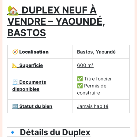
🏡
DUPLEX NEUF À
VENDRE – YAOUNDÉ,
BASTOS
🧭
Localisation
Bastos, Yaoundé
📐
Superficie
600 m²
✅ Titre foncier
🧾
Documents
✅ Permis de
disponibles
construire
🆕
Statut du bien
Jamais habité
🔹
Détails du Duplex