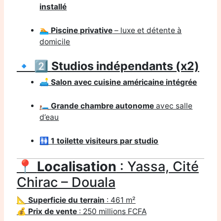
installé
🏊
Piscine privative
– luxe et détente à
domicile
🔹 2️⃣
Studios indépendants (x2)
🛋️
Salon avec cuisine américaine intégrée
🛏️
Grande chambre autonome
avec salle
d’eau
🚻
1 toilette visiteurs par studio
📍
Localisation
: Yassa, Cité
Chirac – Douala
📐
Superficie du terrain
: 461 m²
💰
Prix de vente
: 250 millions FCFA