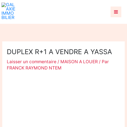
Aller
au
contenu
DUPLEX R+1 A VENDRE A YASSA
Laisser un commentaire
/
MAISON A LOUER
/ Par
FRANCK RAYMOND NTEM
DUPLEX R+1 à Vendre –
Yassa, Cité Chirac