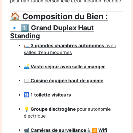
pour habitation personnelle et/ou location meublée.
🏠
Composition du Bien :
🔹 1️⃣
Grand Duplex Haut
Standing
🛏️
3 grandes chambres autonomes
avec
salles d’eau modernes
🛋️
Vaste séjour avec salle à manger
🍽️
Cuisine équipée haut de gamme
🚻
1 toilette visiteurs
💡
Groupe électrogène
pour autonomie
électrique
📹
Caméras de surveillance
& 📶
Wifi