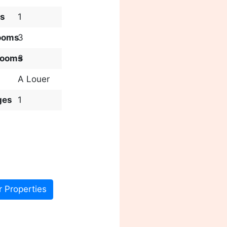
s
1
ooms
3
rooms
3
A Louer
ges
1
r Properties