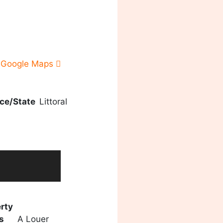
 Google Maps
ce/State
Littoral
rty
s
A Louer