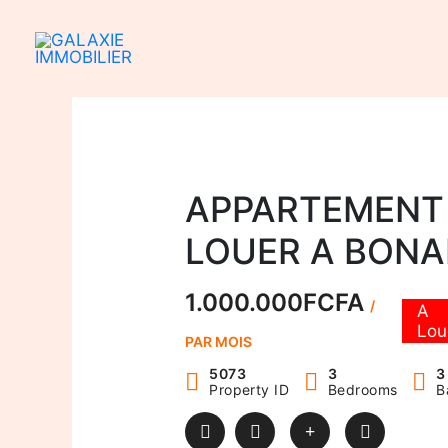
Aller
au
contenu
APPARTEMENT
LOUER A BONA
1.000.000FCFA
/
A
Lou
PAR MOIS
5073
3
3
Property ID
Bedrooms
B