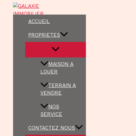
Aller
au
contenu
ACCUEIL
PROPRIETES
MAISON A
LOUER
TERRAIN A
VENDRE
NOS
SERVICE
CONTACTEZ NOUS