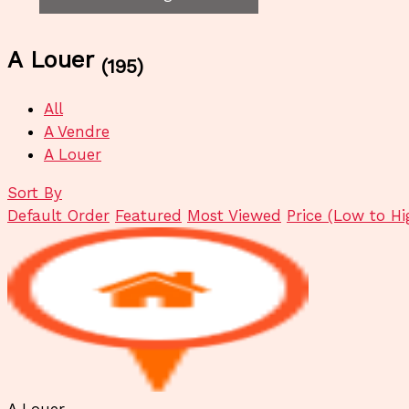
A Louer
(195)
All
A Vendre
A Louer
Sort By
Default Order
Featured
Most Viewed
Price (Low to Hi
A Louer