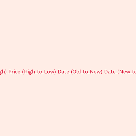
gh)
Price (High to Low)
Date (Old to New)
Date (New t