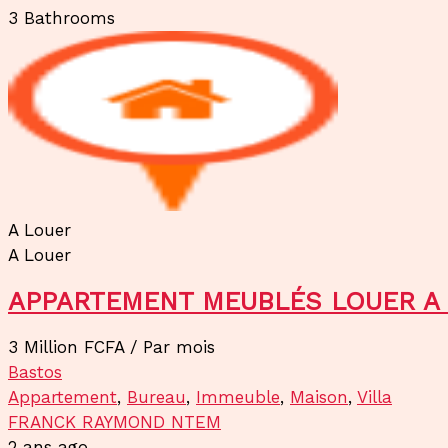
3
Bathrooms
A Louer
A Louer
APPARTEMENT MEUBLÉS LOUER A
3 Million FCFA
/ Par mois
Bastos
Appartement
,
Bureau
,
Immeuble
,
Maison
,
Villa
FRANCK RAYMOND NTEM
2 ans ago