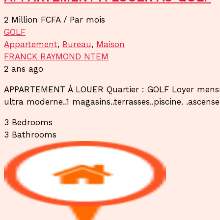
2 Million FCFA
/ Par mois
GOLF
Appartement
,
Bureau
,
Maison
FRANCK RAYMOND NTEM
2 ans ago
APPARTEMENT À LOUER Quartier : GOLF Loyer mensuel 
ultra moderne..1 magasins..terrasses..piscine. .ascenseu
3
Bedrooms
3
Bathrooms