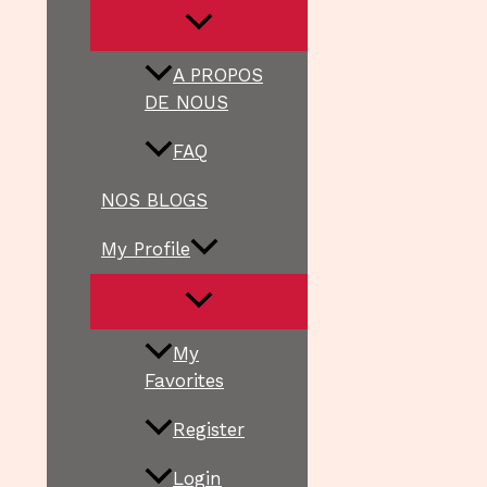
A PROPOS
DE NOUS
FAQ
NOS BLOGS
My Profile
My
Favorites
Register
Login