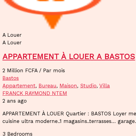
A Louer
A Louer
APPARTEMENT À LOUER A BASTOS
2 Million FCFA
/ Par mois
Bastos
Appartement
,
Bureau
,
Maison
,
Studio
,
Villa
FRANCK RAYMOND NTEM
2 ans ago
APPARTEMENT À LOUER Quartier : BASTOS Loyer mensu
cuisine ultra moderne..1 magasins..terrasses… garage..1
3
Bedrooms