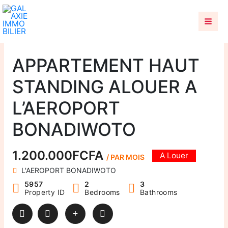
Aller
au
contenu
APPARTEMENT HAUT
STANDING ALOUER A
L’AEROPORT
BONADIWOTO
1.200.000FCFA
A Louer
/ PAR MOIS
L'AEROPORT BONADIWOTO
5957
2
3
Property ID
Bedrooms
Bathrooms