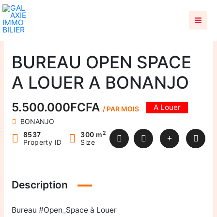
Aller
au
contenu
BUREAU OPEN SPACE
A LOUER A BONANJO
5.500.000FCFA
A Louer
/ PAR MOIS
BONANJO
2
8537
300 m
Property ID
Size
Description
Bureau #Open_Space à Louer