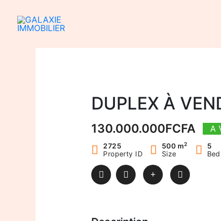
Aller
au
contenu
DUPLEX À VEN
130.000.000FCFA
A 
2
2725
500 m
5
Property ID
Size
Bed