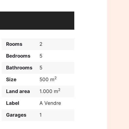
Rooms
2
Bedrooms
5
Bathrooms
5
2
Size
500 m
2
Land area
1.000 m
Label
A Vendre
Garages
1