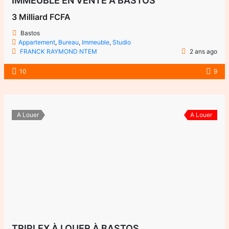
IMMEUBLE EN VENTE À BASTOS
3 Milliard FCFA
Bastos
Appartement
,
Bureau
,
Immeuble
,
Studio
FRANCK RAYMOND NTEM
2 ans ago
10
9
A Louer
A Louer
TRIPLEX À LOUER À BASTOS