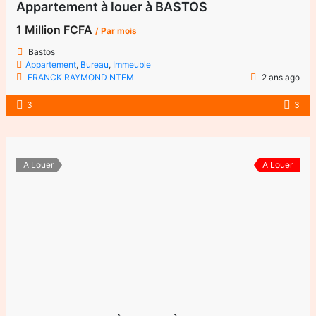
Appartement à louer à BASTOS
1 Million FCFA
/ Par mois
Bastos
Appartement
,
Bureau
,
Immeuble
FRANCK RAYMOND NTEM
2 ans ago
3
3
A Louer
A Louer