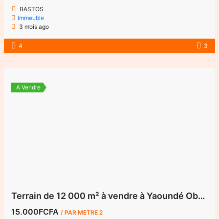
BASTOS
Immeuble
3 mois ago
4
3
A Vendre
Terrain de 12 000 m² à vendre à Yaoundé Obak – Bordure route principale bitumée
15.000FCFA
/ PAR METRE 2