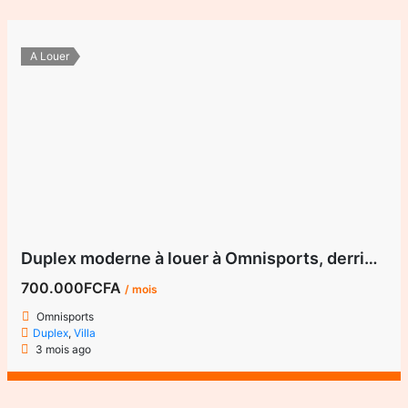
A Louer
Duplex moderne à louer à Omnisports, derrière Mfandena – Yaoundé
700.000FCFA
/ mois
Omnisports
Duplex
,
Villa
3 mois ago