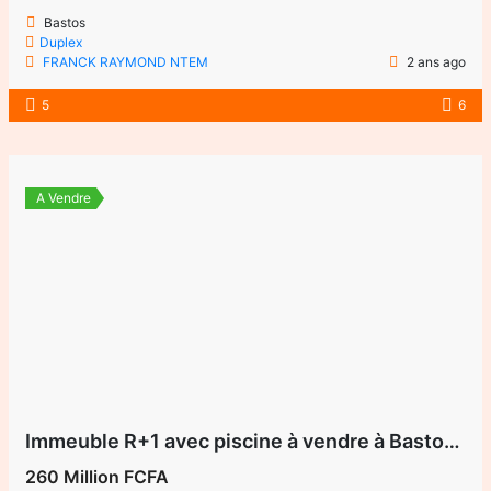
Bastos
Duplex
FRANCK RAYMOND NTEM
2 ans ago
5
6
A Vendre
Immeuble R+1 avec piscine à vendre à Bastos Yaoundé – Quartier résidentiel sécurisé
260 Million FCFA