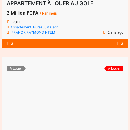
APPARTEMENT À LOUER AU GOLF
2 Million FCFA
/ Par mois
GOLF
Appartement
,
Bureau
,
Maison
FRANCK RAYMOND NTEM
2 ans ago
3
3
A Louer
A Louer