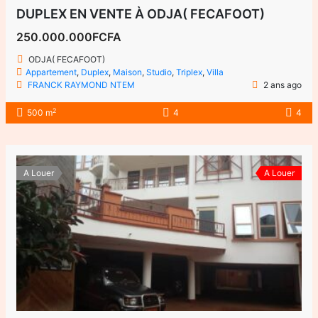
DUPLEX EN VENTE À ODJA( FECAFOOT)
250.000.000FCFA
ODJA( FECAFOOT)
Appartement
,
Duplex
,
Maison
,
Studio
,
Triplex
,
Villa
FRANCK RAYMOND NTEM
2 ans ago
2
500 m
4
4
A Louer
A Louer