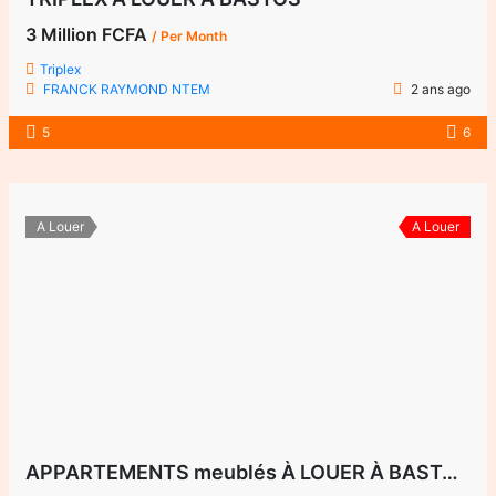
3 Million FCFA
/ Per Month
Triplex
FRANCK RAYMOND NTEM
2 ans ago
5
6
A Louer
A Louer
APPARTEMENTS meublés À LOUER À BASTOS