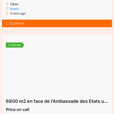
OBAK
Terrain
3 mois ago
2
12.000 m
A Vendre
6800 m2 en face de l’Ambassade des Etats unis à vendre proprieté du Royaume uni.jai le direct
Price on call