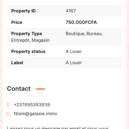
Property ID
4167
750.000FCFA
Price
Property Type
Boutique
,
Bureau
,
Entrepôt
,
Magasin
Property status
A Louer
Label
A Louer
Contact
+237695393939
Ntem@galaxie.immo
Laissez nous un message par email et nous vous