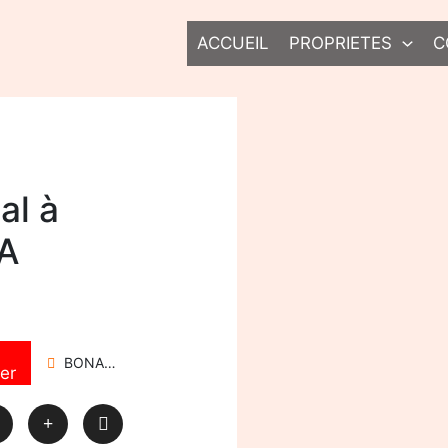
ACCUEIL
PROPRIETES
C
al à
LA
BONAPRISO
er