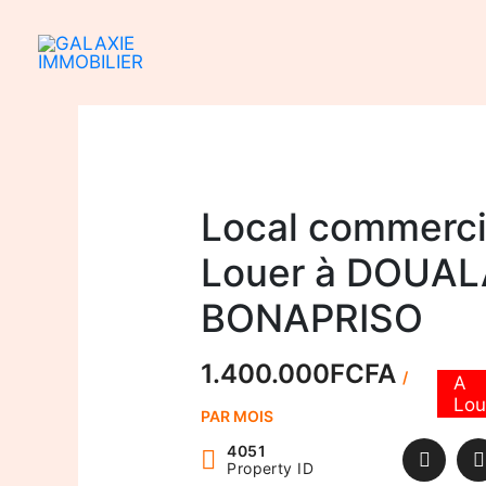
Aller
au
contenu
Local commerci
Louer à DOUA
BONAPRISO
1.400.000FCFA
/
A
Lou
PAR MOIS
4051
Property ID