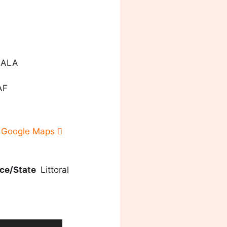
OUALA
AF
 Google Maps
ce/State
Littoral