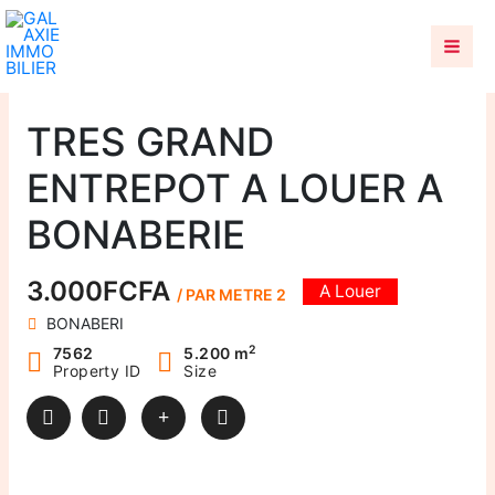
Aller
au
contenu
TRES GRAND
ENTREPOT A LOUER A
BONABERIE
3.000FCFA
A Louer
/ PAR METRE 2
BONABERI
2
7562
5.200 m
Property ID
Size