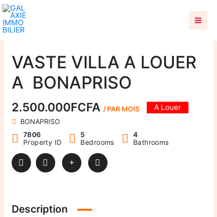
Aller
au
contenu
VASTE VILLA A LOUER
A BONAPRISO
2.500.000FCFA
A Louer
/ PAR MOIS
BONAPRISO
7806
5
4
Property ID
Bedrooms
Bathrooms
Description