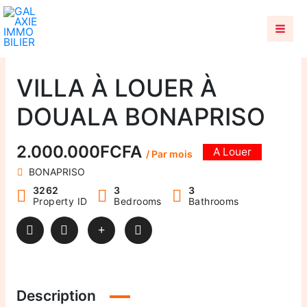
Aller
au
contenu
VILLA À LOUER À
DOUALA BONAPRISO
2.000.000FCFA
A Louer
/ Par mois
BONAPRISO
3262
3
3
Property ID
Bedrooms
Bathrooms
Description