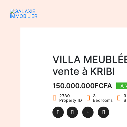
Aller
au
contenu
VILLA MEUBLÉE
vente à KRIBI
150.000.000FCFA
A 
2730
3
3
Property ID
Bedrooms
B