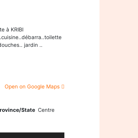
e à KRIBI
cuisine..débarra..toilette
ouches.. jardin ..
Open on Google Maps
rovince/State
Centre