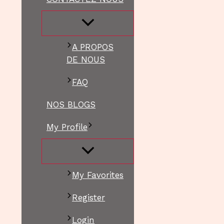
A PROPOS
DE NOUS
FAQ
NOS BLOGS
My Profile
My Favorites
Register
Login