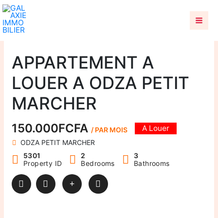
Aller
au
contenu
APPARTEMENT A
LOUER A ODZA PETIT
MARCHER
150.000FCFA
A Louer
/ PAR MOIS
ODZA PETIT MARCHER
5301
2
3
Property ID
Bedrooms
Bathrooms