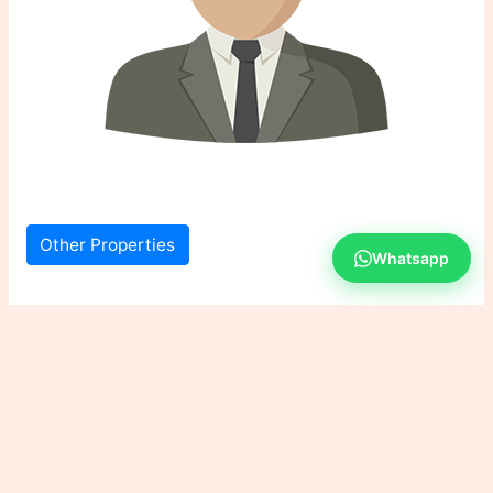
Other Properties
Whatsapp
194 views