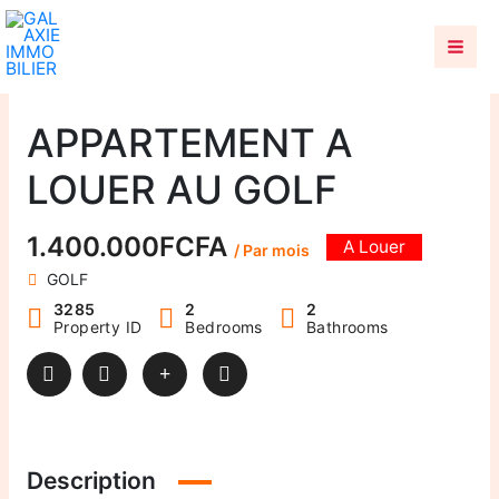
Aller
au
contenu
APPARTEMENT A
LOUER AU GOLF
1.400.000FCFA
A Louer
/ Par mois
GOLF
3285
2
2
Property ID
Bedrooms
Bathrooms
Description