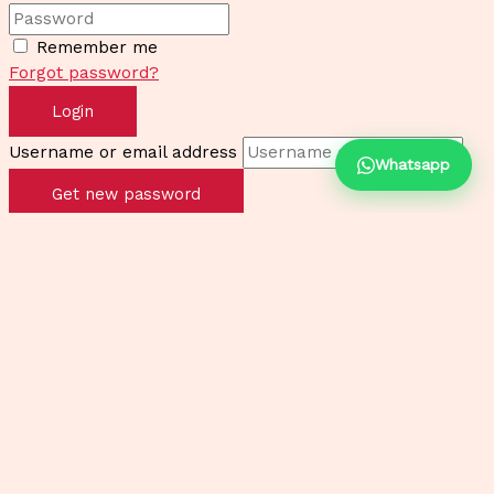
Remember me
Forgot password?
Login
Username or email address
Whatsapp
Get new password
Back to Login
Username
Email
Password
Retype Password
I agree with your
Terms & Conditions
Register