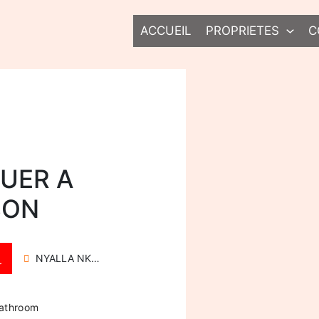
ACCUEIL
PROPRIETES
C
UER A
BON
NYALLA NKOLBON
r
athroom