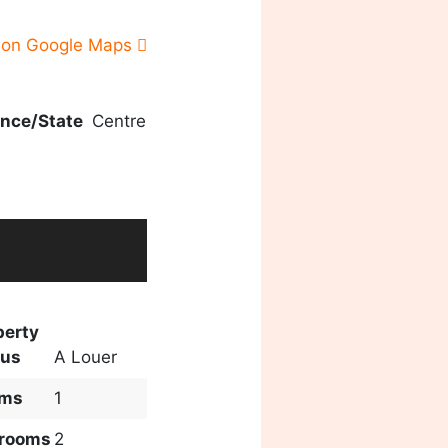
 on Google Maps
ince/State
Centre
perty
tus
A Louer
oms
1
rooms
2