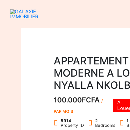
Aller
au
contenu
APPARTEMENT
MODERNE A LO
NYALLA NKOL
100.000FCFA
/
A
Loue
PAR MOIS
5914
2
1
Property ID
Bedrooms
B