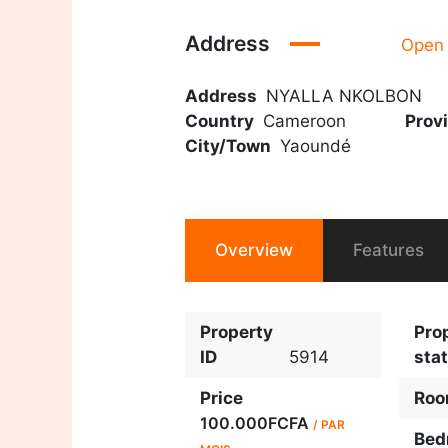
Address
Open
Address
NYALLA NKOLBON
Country
Cameroon
Prov
City/Town
Yaoundé
Overview
Features
Property
Pro
ID
5914
sta
Price
Ro
100.000FCFA
/ PAR
Bed