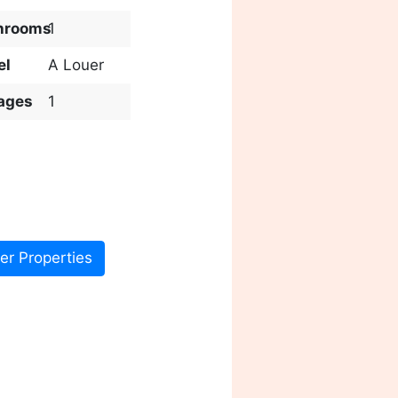
hrooms
1
el
A Louer
ages
1
er Properties