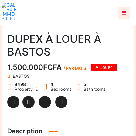
Aller
au
contenu
DUPEX À LOUER À
BASTOS
1.500.000FCFA
A Louer
/ PAR MOIS
BASTOS
8498
4
5
Property ID
Bedrooms
Bathrooms
Description