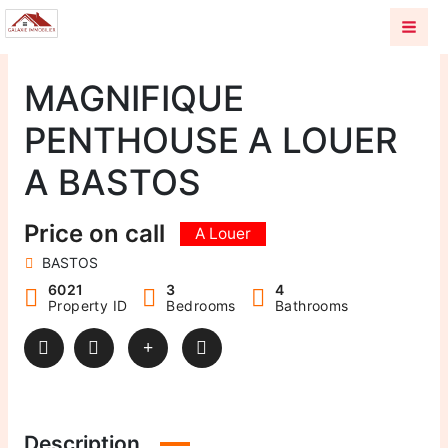
Aller
au
contenu
MAGNIFIQUE
PENTHOUSE A LOUER
A BASTOS
Price on call
A Louer
BASTOS
6021
3
4
Property ID
Bedrooms
Bathrooms
Description