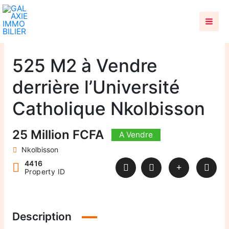
Aller
au
contenu
525 M2 à Vendre
derrière l’Université
Catholique Nkolbisson
25 Million FCFA
A Vendre
Nkolbisson
4416
Property ID
Description