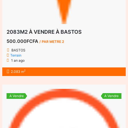
2083M2 À VENDRE À BASTOS
500.000FCFA
/ PAR METRE 2
BASTOS
Terrain
1 an ago
2
2.083 m
A Vendre
A Vendre