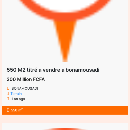
550 M2 titré a vendre a bonamousadi
200 Million FCFA
BONAMOUSADI
Terrain
1 an ago
2
550 m