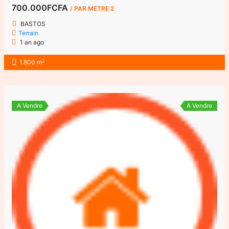
700.000FCFA
/ PAR METRE 2
BASTOS
Terrain
1 an ago
2
1.800 m
A Vendre
A Vendre