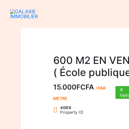
Aller
au
contenu
600 M2 EN VE
( École publiqu
15.000FCFA
/ PAR
A
Ven
METRE
4069
Property ID