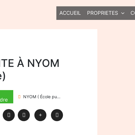
ACCUEIL
PROPRIETES
C
NTE À NYOM
e)
NYOM ( École publique)
dre