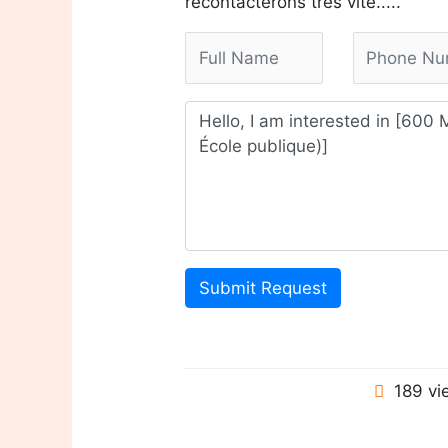
recontacterons très vite.....
Submit Request
189 vi