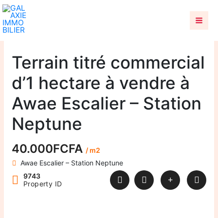
Aller
au
contenu
Terrain titré commercial
d’1 hectare à vendre à
Awae Escalier – Station
Neptune
40.000FCFA
/ m2
Awae Escalier – Station Neptune
9743
Property ID