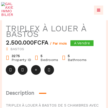
Aller
au
contenu
TRIPLEX À LOUER À
BASTOS
2.500.000FCFA
A Vendre
/ Par mois
BASTOS
3275
5
5
Property ID
Bedrooms
Bathrooms
Description
TRIPLEX À LOUER À BASTOS DE 5 CHAMBRES AVEC