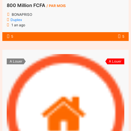
800 Million FCFA
/ PAR MOIS
BONAPRISO
Duplex
1 an ago
5
5
A Louer
A Louer