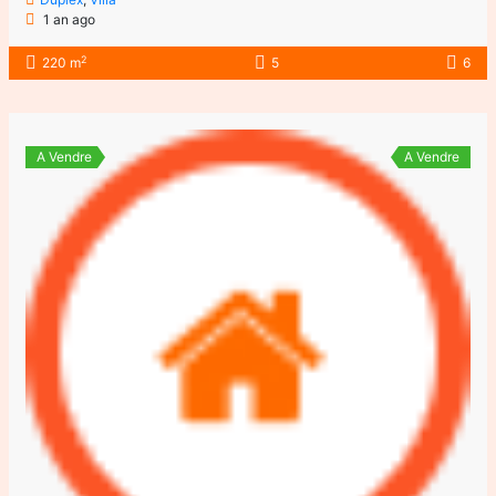
1 an ago
2
220 m
5
6
A Vendre
A Vendre