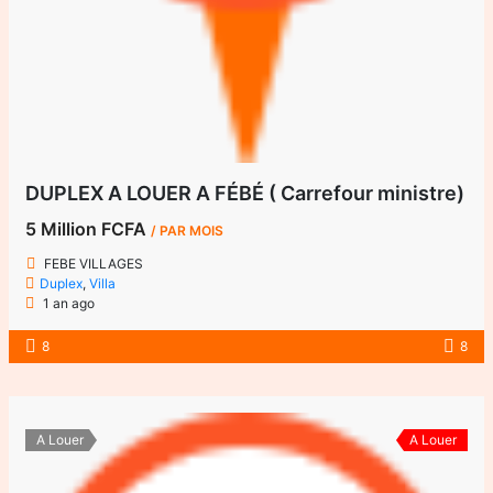
DUPLEX A LOUER A FÉBÉ ( Carrefour ministre)
5 Million FCFA
/ PAR MOIS
FEBE VILLAGES
Duplex
,
Villa
1 an ago
8
8
A Louer
A Louer