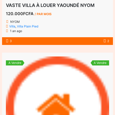
VASTE VILLA À LOUER YAOUNDÉ NYOM
120.000FCFA
/ PAR MOIS
NYOM
Villa
,
Villa Plain Pied
1 an ago
3
2
A Vendre
A Vendre