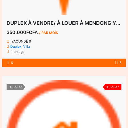
DUPLEX À VENDRE/ À LOUER À MENDONG YAOUNDÉ 6
350.000FCFA
/ PAR MOIS
YAOUNDÉ 6
Duplex
,
Villa
1 an ago
6
5
A Louer
A Louer