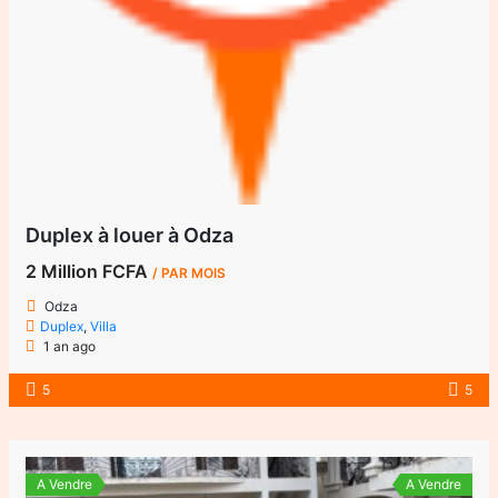
Duplex à louer à Odza
2 Million FCFA
/ PAR MOIS
Odza
Duplex
,
Villa
1 an ago
5
5
A Vendre
A Vendre