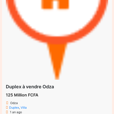
Duplex à vendre Odza
125 Million FCFA
Odza
Duplex
,
Villa
1 an ago