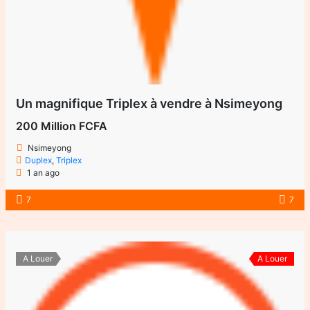
Un magnifique Triplex à vendre à Nsimeyong
200 Million FCFA
Nsimeyong
Duplex
,
Triplex
1 an ago
7
7
A Louer
A Louer