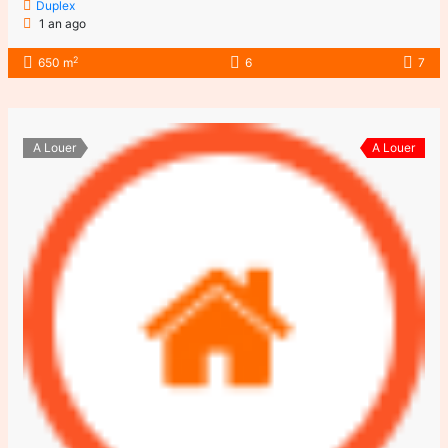
Duplex
1 an ago
2
650 m
6
7
A Louer
A Louer