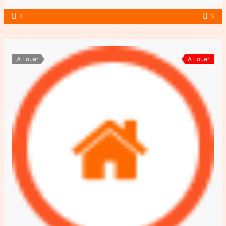
4
3
A Louer
A Louer