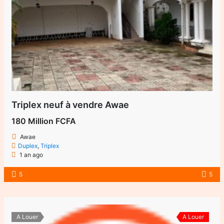
Triplex neuf à vendre Awae
180 Million FCFA
Awae
Duplex
,
Triplex
1 an ago
5
5
A Louer
A Louer