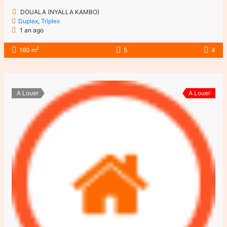
DOUALA (NYALLA KAMBO)
Duplex
,
Triplex
1 an ago
2
160 m
5
4
A Louer
A Louer