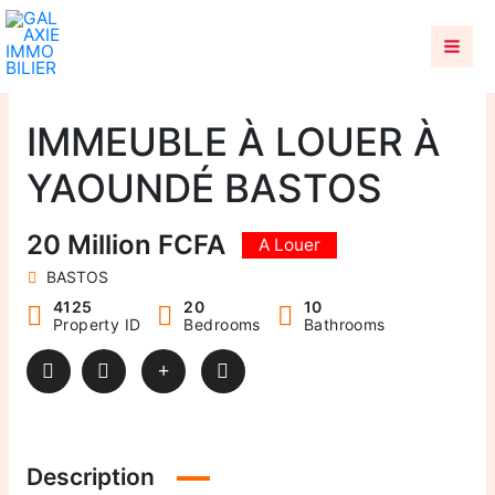
Aller
au
contenu
IMMEUBLE À LOUER À
YAOUNDÉ BASTOS
20 Million FCFA
A Louer
BASTOS
4125
20
10
Property ID
Bedrooms
Bathrooms
Description